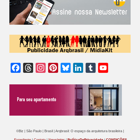
Facebook
Threads
Instagram
Pinterest
Bluesky
LinkedIn
Tumblr
YouTu
Chann
©Biz | São Paulo | Brasil | Arqbrasil: O espaço da arquitetura brasileira |
Expediente
|
Contato
|
Newsletter
/
PolíticaDePrivacidade
/
CONDIÇÕES