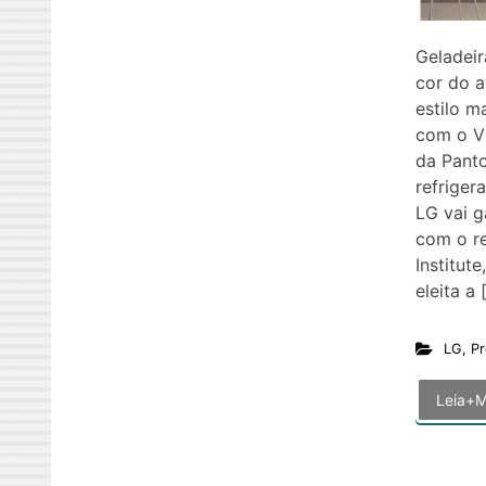
Geladei
cor do 
estilo m
com o V
da Pant
refriger
LG vai 
com o r
Institut
eleita a 
LG
,
Pr
Leia+M