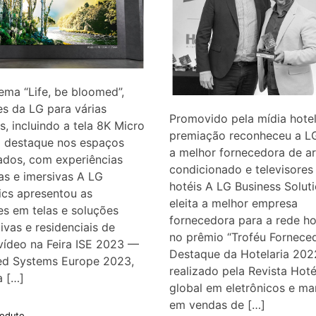
ma “Life, be bloomed”,
s da LG para várias
Promovido pela mídia hotel
as, incluindo a tela 8K Micro
premiação reconheceu a 
o destaque nos espaços
a melhor fornecedora de ar
zados, com experiências
condicionado e televisores
vas e imersivas A LG
hotéis A LG Business Soluti
ics apresentou as
eleita a melhor empresa
s em telas e soluções
fornecedora para a rede ho
ivas e residenciais de
no prêmio “Troféu Fornece
vídeo na Feira ISE 2023 —
Destaque da Hotelaria 2022
ted Systems Europe 2023,
realizado pela Revista Hoté
a […]
global em eletrônicos e mar
em vendas de […]
oduto