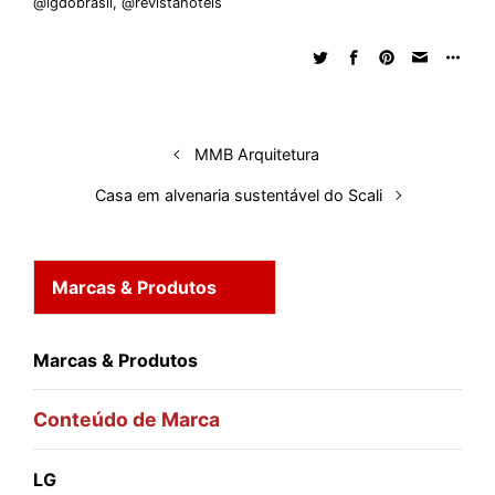
@lgdobrasil
,
@revistahoteis
e
b
s
i
a
e
s
l
e
d
o
A
t
d
r
k
r
I
o
p
s
e
y
n
k
p
s
t
MMB Arquitetura
Casa em alvenaria sustentável do Scali
Marcas & Produtos
Marcas & Produtos
Conteúdo de Marca
LG