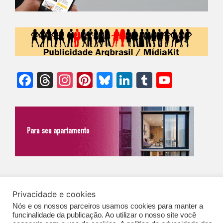
Facebook
Threads
Instagram
Pinterest
Bluesky
LinkedIn
Tumblr
YouTu
Chann
©Biz | São Paulo | Brasil | Arqbrasil: O espaço da arquitetura brasileira |
Privacidade e cookies
Expediente
|
Contato
|
Newsletter
/
PolíticaDePrivacidade
/
CONDIÇÕES
Nós e os nossos parceiros usamos cookies para manter a
GERAIS DE PUBLICAÇÃO (CGP
)
funcinalidade da publicação. Ao utilizar o nosso site você