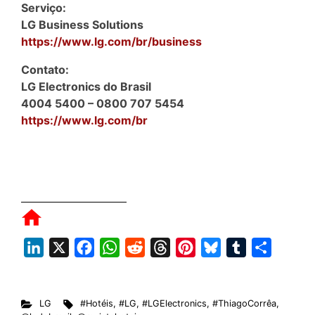
Serviço:
LG Business Solutions
https://www.lg.com/br/business
Contato:
LG Electronics do Brasil
4004 5400 – 0800 707 5454
https://www.lg.com/br
L
X
F
W
R
T
P
B
T
S
i
a
h
e
h
i
l
u
h
n
c
a
d
r
n
u
m
a
LG
#Hotéis
,
#LG
,
#LGElectronics
,
#ThiagoCorrêa
,
k
e
t
d
e
t
e
b
r