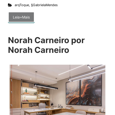
arqToque
,
§GabrielaMendes
Leia+Mais
Norah Carneiro por
Norah Carneiro