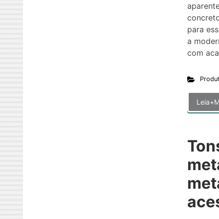
aparente
concret
para ess
a moder
com aca
Produ
Leia+M
Ton
met
met
ace