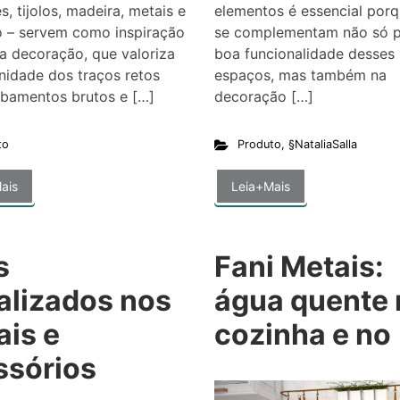
s, tijolos, madeira, metais e
elementos é essencial porq
o – servem como inspiração
se complementam não só 
a decoração, que valoriza
boa funcionalidade desses
nidade dos traços retos
espaços, mas também na
bamentos brutos e […]
decoração […]
to
Produto
,
§NataliaSalla
ais
Leia+Mais
s
Fani Metais:
alizados nos
água quente 
ais e
cozinha e no
ssórios