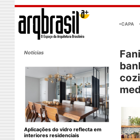
Skip to main content
•CAPA
Fani
Notícias
ban
coz
med
Aplicações do vidro reflecta em
interiores residenciais