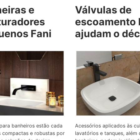
eiras e
Válvulas de
turadores
escoamento 
uenos Fani
ajudam o déc
para banheiros estão cada
Acessórios aplicados às c
s compactas e robustas por
lavatórios e tanques, além 