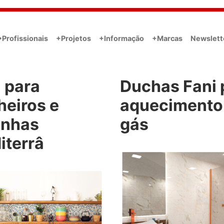
•Profissionais
+Projetos
+Informação
+Marcas
Newslett
 para
Duchas Fani 
heiros e
aquecimento
inhas
gás
iterrâ