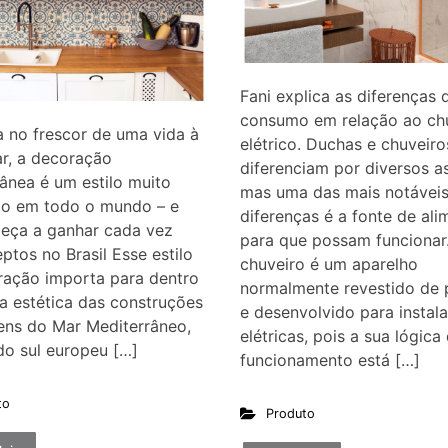
Fani explica as diferenças 
consumo em relação ao ch
a no frescor de uma vida à
elétrico. Duchas e chuveiro
r, a decoração
diferenciam por diversos a
ânea é um estilo muito
mas uma das mais notávei
do em todo o mundo – e
diferenças é a fonte de al
eça a ganhar cada vez
para que possam funcionar
ptos no Brasil Esse estilo
chuveiro é um aparelho
ração importa para dentro
normalmente revestido de p
a estética das construções
e desenvolvido para instal
ens do Mar Mediterrâneo,
elétricas, pois a sua lógica
do sul europeu […]
funcionamento está […]
to
Produto