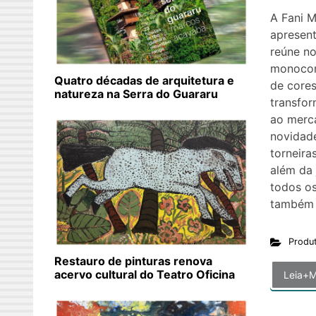
A Fani M
apresent
reúne no
monoco
Quatro décadas de arquitetura e
de core
natureza na Serra do Guararu
transfor
ao merc
novidade
torneira
além da 
todos o
também 
Produ
Restauro de pinturas renova
acervo cultural do Teatro Oficina
Leia+M