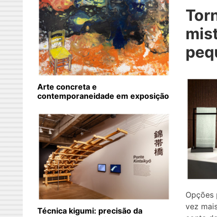
Torn
mis
peq
Arte concreta e
contemporaneidade em exposição
Opções 
vez mai
Técnica kigumi: precisão da