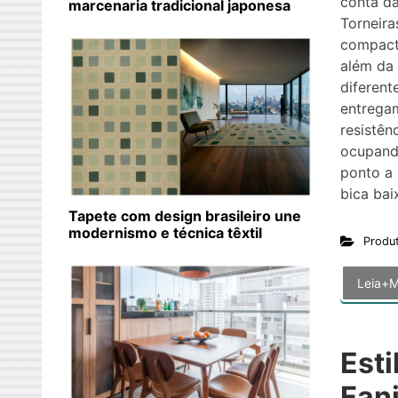
conta da
marcenaria tradicional japonesa
Torneira
compact
além da
diferent
entrega
resistên
ocupand
ponto a 
bica bai
Tapete com design brasileiro une
modernismo e técnica têxtil
Produ
Leia+M
Esti
Fan