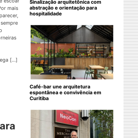
e escoar
Sinalização arquitetônica com
abstração e orientação para
Por mais
hospitalidade
parecer,
 sempre
o
rneiras
hega […]
Café-bar une arquitetura
espontânea e convivência em
Curitiba
para