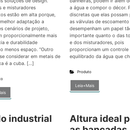
s soluções de design.
banheiras, podem ir além d
s e misturadores
a água e compor o décor. 
os estão em alta porque,
discretas que elas possam 
 melhor adaptação a
as válvulas de escoamento
es cenários de projeto,
desempenham um papel tã
m proporcionalmente mais
importante quanto o das to
cia e durabilidade
e dos misturadores, pois
o menos espaço. “Outro
proporcionam um controle
se considerar em metais de
equilibrado da água que c
xa é a cuba. […]
Produto
to
Leia+Mais
ais
lo industrial
Altura ideal 
i
as bancadas