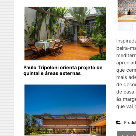
Inspirad
beira-ma
mediterr
aprecia
Paulo Tripoloni orienta projeto de
que com
quintal e áreas externas
mais ade
de deco
de casa 
às marg
que vai 
Produ