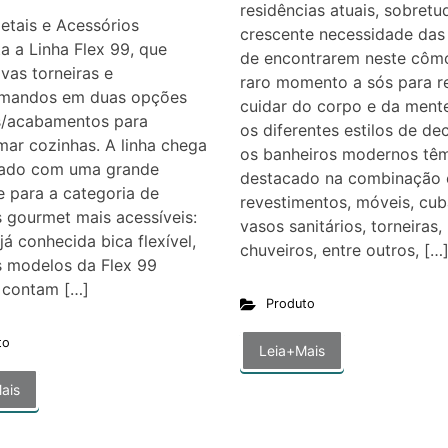
residências atuais, sobretu
etais e Acessórios
crescente necessidade das
a a Linha Flex 99, que
de encontrarem neste cô
vas torneiras e
raro momento a sós para re
mandos em duas opções
cuidar do corpo e da mente
s/acabamentos para
os diferentes estilos de de
mar cozinhas. A linha chega
os banheiros modernos tê
ado com uma grande
destacado na combinação 
 para a categoria de
revestimentos, móveis, cub
s gourmet mais acessíveis:
vasos sanitários, torneiras,
já conhecida bica flexível,
chuveiros, entre outros, […
s modelos da Flex 99
contam […]
Produto
to
Leia+Mais
ais