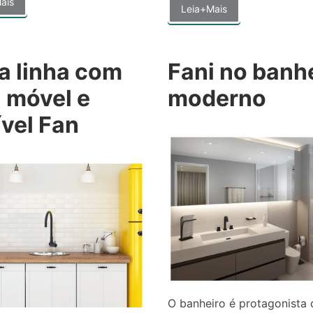
ais
Leia+Mais
a linha com
Fani no banh
 móvel e
moderno
ível Fan
O banheiro é protagonista 