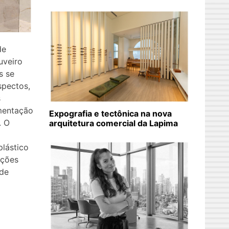
de
uveiro
s se
spectos,
s
imentação
Expografia e tectônica na nova
. O
arquitetura comercial da Lapima
lástico
ações
 de