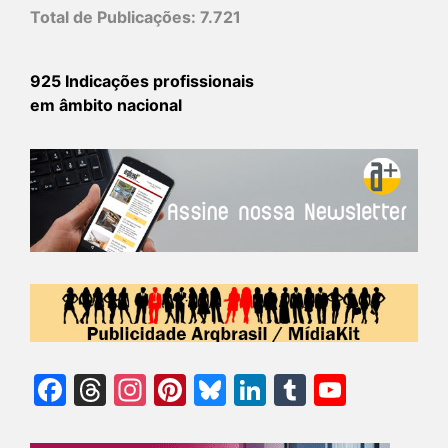
Total de Publicações:
7.721
925 Indicações profissionais
em âmbito nacional
Facebook
Threads
Instagram
Pinterest
Bluesky
LinkedIn
Tumblr
YouTu
Chann