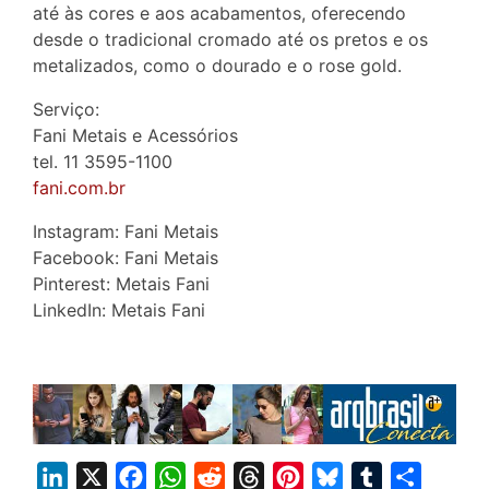
até às cores e aos acabamentos, oferecendo
desde o tradicional cromado até os pretos e os
metalizados, como o dourado e o rose gold.
Serviço:
Fani Metais e Acessórios
tel. 11 3595-1100
fani.com.br
Instagram: Fani Metais
Facebook: Fani Metais
Pinterest: Metais Fani
LinkedIn: Metais Fani
L
X
F
W
R
T
P
B
T
S