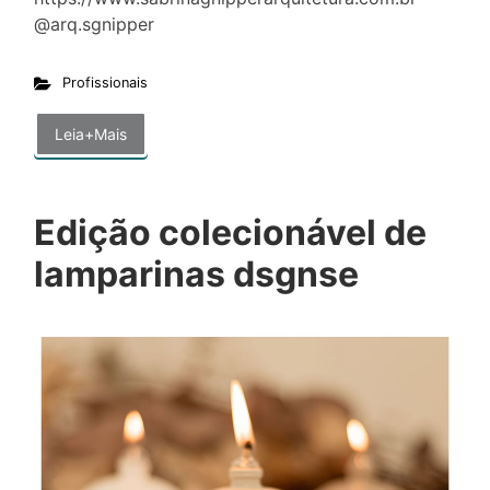
@arq.sgnipper
Profissionais
Leia+Mais
Edição colecionável de
lamparinas dsgnse