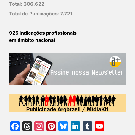
Total:
306.622
Total de Publicações:
7.721
925 Indicações profissionais
em âmbito nacional
Facebook
Threads
Instagram
Pinterest
Bluesky
LinkedIn
Tumblr
YouTu