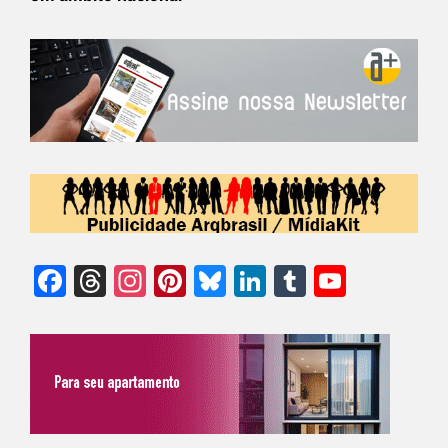
Facebook
Threads
Instagram
Pinterest
Bluesky
LinkedIn
Tumblr
YouTu
Chann