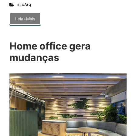
infoArq
Leia+Mais
Home office gera
mudanças