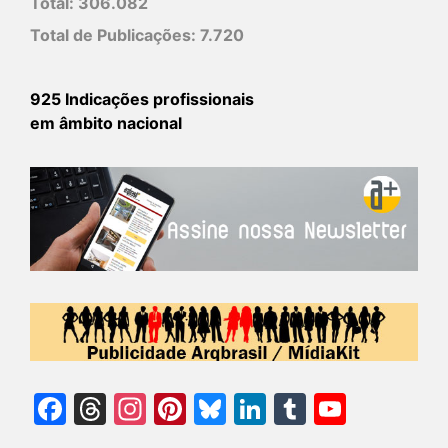
Total:
306.082
Total de Publicações:
7.720
925 Indicações profissionais
em âmbito nacional
Facebook
Threads
Instagram
Pinterest
Bluesky
LinkedIn
Tumblr
YouTu
Chann