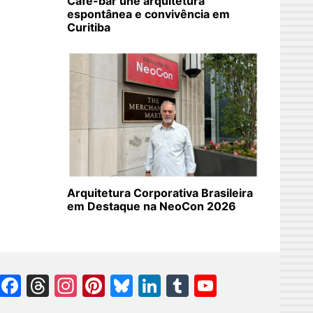
Café-bar une arquitetura
espontânea e convivência em
Curitiba
Arquitetura Corporativa Brasileira
em Destaque na NeoCon 2026
Facebook
Threads
Instagram
Pinterest
Bluesky
LinkedIn
Tumblr
YouTube
Channel