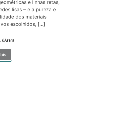
eométricas e linhas retas,
des lisas – e a pureza e
lidade dos materiais
ivos escolhidos, […]
,
§Arara
ais