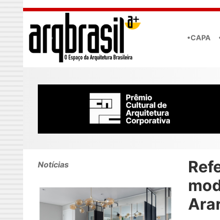
Skip to main content
•CAPA
Ref
Notícias
mod
Arar