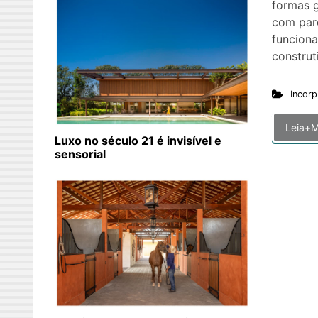
formas g
com pare
funciona
construt
Incorp
Leia+M
Luxo no século 21 é invisível e
sensorial