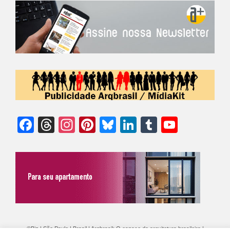
Facebook
Threads
Instagram
Pinterest
Bluesky
LinkedIn
Tumblr
YouTu
Chann
©Biz | São Paulo | Brasil | Arqbrasil: O espaço da arquitetura brasileira |