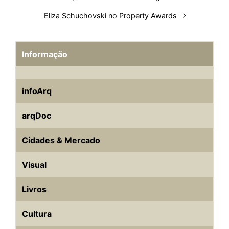
Eliza Schuchovski no Property Awards
Informação
infoArq
arqDoc
Cidades & Mercado
Visual
Livros
Cultura