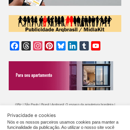
Facebook
Threads
Instagram
Pinterest
Bluesky
LinkedIn
Tumblr
YouTu
Chann
©Biz | São Paulo | Brasil | Arqbrasil: O espaço da arquitetura brasileira |
Expediente
|
Contato
|
Newsletter
/
PolíticaDePrivacidade
/
CONDIÇÕES
Privacidade e cookies
GERAIS DE PUBLICAÇÃO (CGP
)
Nós e os nossos parceiros usamos cookies para manter a
funcinalidade da publicação. Ao utilizar o nosso site você