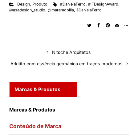
Design
,
Produto
#DanielaFerro
,
#iFDesignAward
,
@asadesign_studio
,
@maremobilia
,
§DanielaFerro
Nitsche Arquitetos
Arkitito com essência germânica em traços modernos
Marcas & Produtos
Marcas & Produtos
Conteúdo de Marca