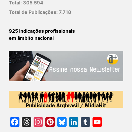
Total:
305.594
Total de Publicações:
7.718
925 Indicações profissionais
em âmbito nacional
Facebook
Threads
Instagram
Pinterest
Bluesky
LinkedIn
Tumblr
YouTu
Chann