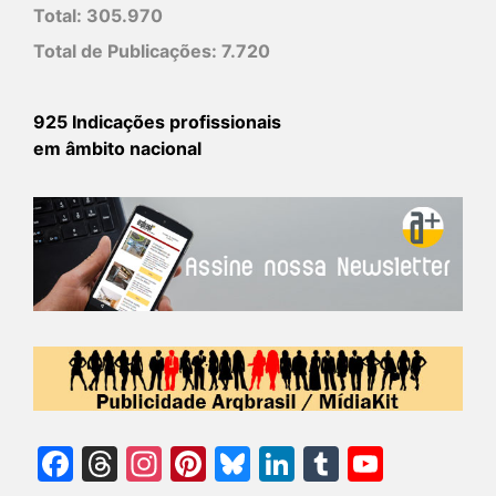
Total:
305.970
Total de Publicações:
7.720
925 Indicações profissionais
em âmbito nacional
Facebook
Threads
Instagram
Pinterest
Bluesky
LinkedIn
Tumblr
YouTu