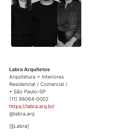
Labra Arquitetos
Arquitetura + Interiores
Residencial / Comercial /
• São Paulo–SP
(11) 98064-0002
https://labra.arq.br/
@labra.arq
[§Labra]