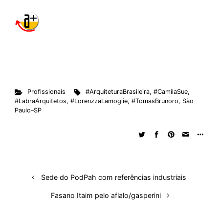
Profissionais
#ArquiteturaBrasileira
,
#CamilaSue
,
#LabraArquitetos
,
#LorenzzaLamoglie
,
#TomasBrunoro
,
São
Paulo–SP
Sede do PodPah com referências industriais
Fasano Itaim pelo aflalo/gasperini