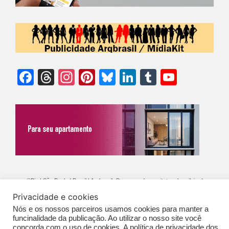
Facebook
Threads
Instagram
Pinterest
Bluesky
LinkedIn
Tumblr
YouTu
Chann
©Biz | São Paulo | Brasil | Arqbrasil: O espaço da arquitetura brasileira |
Privacidade e cookies
Expediente
|
Contato
|
Newsletter
/
PolíticaDePrivacidade
/
CONDIÇÕES
Nós e os nossos parceiros usamos cookies para manter a
GERAIS DE PUBLICAÇÃO (CGP
)
funcinalidade da publicação. Ao utilizar o nosso site você
concorda com o uso de cookies. A política de privacidade dos