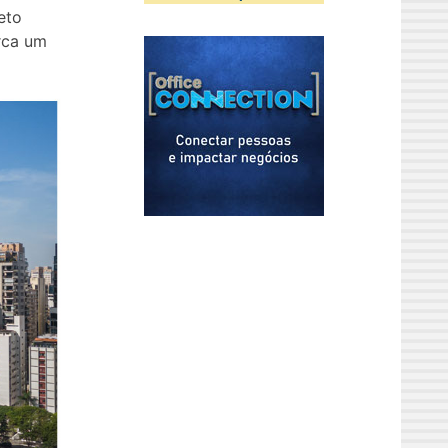
eto
rca um