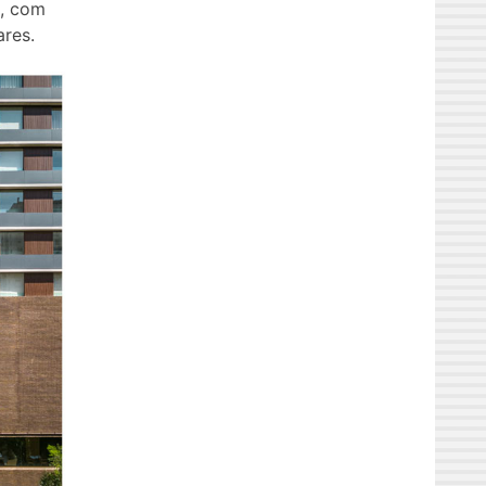
s, com
res.