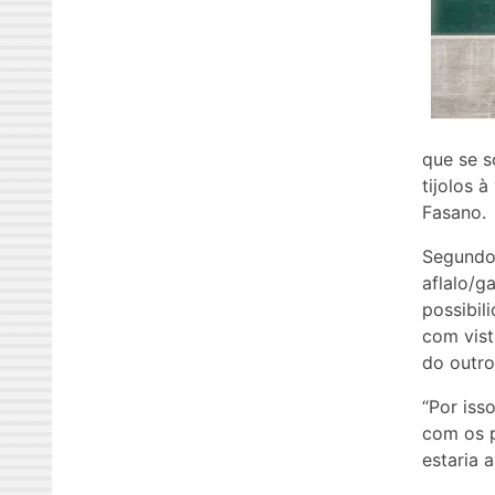
que se 
tijolos 
Fasano.
Segundo 
aflalo/g
possibil
com vist
do outro
“Por iss
com os p
estaria 