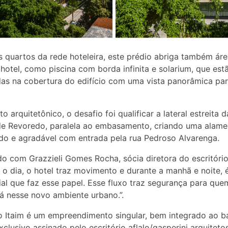
 quartos da rede hoteleira, este prédio abriga também ár
 hotel, como piscina com borda infinita e solarium, que est
das na cobertura do edifício com uma vista panorâmica pa
o arquitetônico, o desafio foi qualificar a lateral estreita d
de Revoredo, paralela ao embasamento, criando uma alam
do e agradável com entrada pela rua Pedroso Alvarenga.
o com Grazzieli Gomes Rocha, sócia diretora do escritório
 o dia, o hotel traz movimento e durante a manhã e noite, 
ial que faz esse papel. Esse fluxo traz segurança para que
á nesse novo ambiente urbano.”.
 Itaim é um empreendimento singular, bem integrado ao ba
xclusivo assinado pelo escritório aflalo/gasperini arquiteto