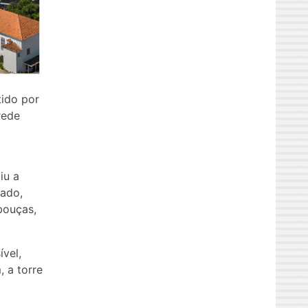
ido por
rede
iu a
gado,
bouças,
ível,
 a torre