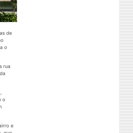
eas de
ão
ra o
a rua
eda
,
é o
m
irro e
s, que