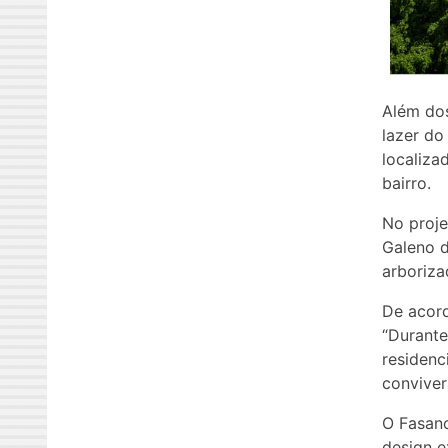
Além dos
lazer do
localiza
bairro.
No projet
Galeno 
arboriza
De acord
“Durante
residenc
conviver
O Fasano
design e