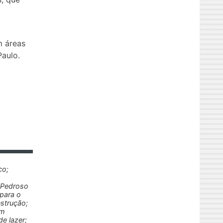
m áreas
Paulo.
co;
; Pedroso
 para o
strução;
im
de lazer;