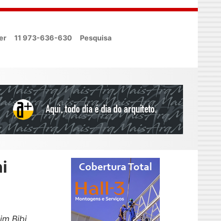
er
11 973-636-630
Pesquisa
i
im Bibi