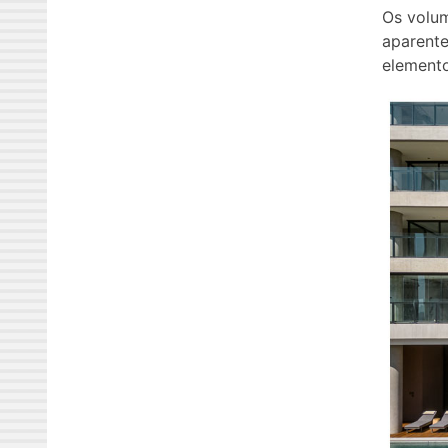
Os volum
aparente
elemento