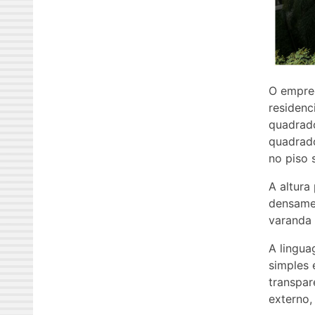
O empree
residenc
quadrado
quadrado
no piso 
A altura
densame
varanda 
A lingua
simples 
transpar
externo,