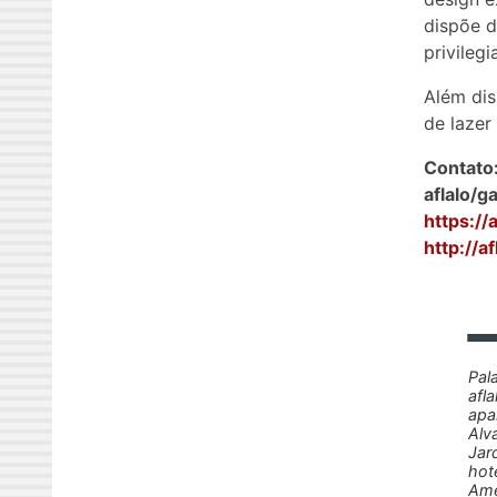
dispõe d
privileg
Além dis
de lazer
Contato
aflalo/g
https://
http://a
Pal
afl
apa
Alv
Jar
hot
Amé