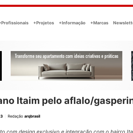
•Profissionais
+Projetos
+Informação
+Marcas
Newslett
no Itaim pelo aflalo/gasperin
23
Redação
arqbrasil
to com design exclusivo e integração com o bairro Ita