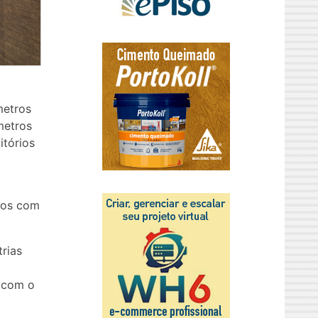
metros
metros
itórios
tos com
rias
o com o