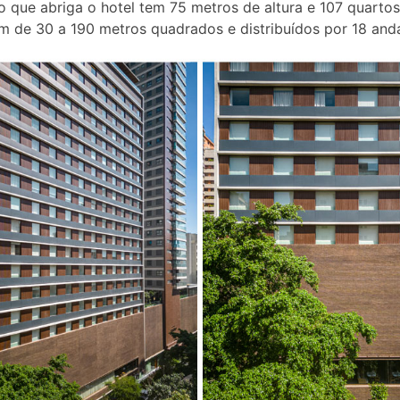
io que abriga o hotel tem 75 metros de altura e 107 quarto
 de 30 a 190 metros quadrados e distribuídos por 18 anda