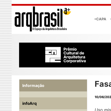
Skip to main content
•CAPA
Fasa
Informação
10/06/20
infoArq
Uso mis