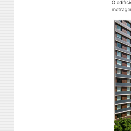
O edifíc
metragem