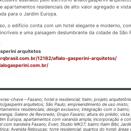
e apartamentos residenciais de alto valor agregado e vista
iada para o Jardim Europa.
so, o edifício conta com um hotel elegante e moderno, co
 incríveis e uma paisagem deslumbrante da cidade de São 
:
asperini arquitetos
arqbrasil.com.br/12182/aflalo-gasperini-arquitetos/
flalogasperini.com.br/
avras-chave – Fasano; hotel e residencial; Itaim; projeto arquitetôni
alo/gasperini arquitetos; São Paulo; empreendimento de uso misto;
rtamentos residenciais; design exclusivo; integração com o bairro
arenga; Galeno de Revoredo; Grupo Fasano; altura do prédio; vista
dim Europa; apartamentos com varanda ampla; incorporação e con
el com bandeira Fasano; Even; Studio MK27; bairro Itaim Bibi; Jard
rica; Avenida Rebouças; torre residencial; quartos do hotel; áreas 