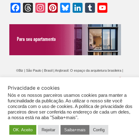
Facebook
Threads
Instagram
Pinterest
Bluesky
LinkedIn
Tumblr
YouTu
Chann
©Biz | São Paulo | Brasil | Arqbrasil: O espaço da arquitetura brasileira |
Expediente
|
Contato
|
Newsletter
/
PolíticaDePrivacidade
/
CONDIÇÕES
Privacidade e cookies
GERAIS DE PUBLICAÇÃO (CGP
)
Nós e os nossos parceiros usamos cookies para manter a
funcinalidade da publicação. Ao utilizar o nosso site você
concorda com o uso de cookies. A política de privacidade dos
parceiros deve ser conferida no endereço de cada um deles,
a nossa está na aba "Saiba+mais".
OK. Aceito
Rejeitar
Saiba+mais
Config