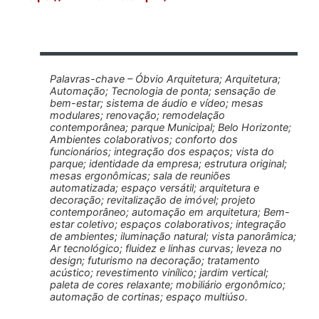
Palavras-chave – Óbvio Arquitetura; Arquitetura;
Automação; Tecnologia de ponta; sensação de
bem-estar; sistema de áudio e vídeo; mesas
modulares; renovação; remodelação
contemporânea; parque Municipal; Belo Horizonte;
Ambientes colaborativos; conforto dos
funcionários; integração dos espaços; vista do
parque; identidade da empresa; estrutura original;
mesas ergonômicas; sala de reuniões
automatizada; espaço versátil; arquitetura e
decoração; revitalização de imóvel; projeto
contemporâneo; automação em arquitetura; Bem-
estar coletivo; espaços colaborativos; integração
de ambientes; iluminação natural; vista panorâmica;
Ar tecnológico; fluidez e linhas curvas; leveza no
design; futurismo na decoração; tratamento
acústico; revestimento vinílico; jardim vertical;
paleta de cores relaxante; mobiliário ergonômico;
automação de cortinas; espaço multiúso.