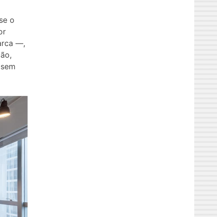
se o
or
arca —,
ão,
l sem