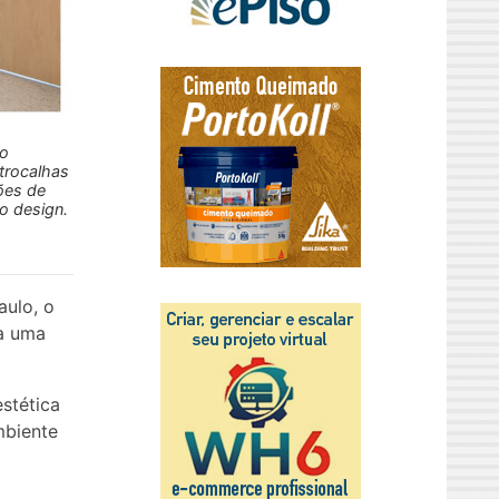
lo
etrocalhas
ões de
ao design.
aulo, o
ra uma
stética
mbiente