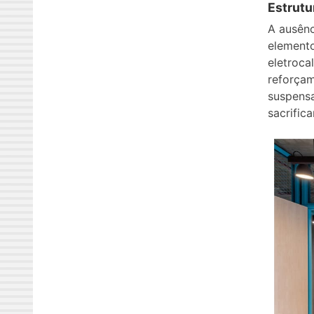
Estrutu
A ausênc
elemento
eletroca
reforçam
suspensa
sacrifica