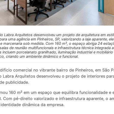
rio Labra Arquitetos desenvolveu um projeto de arquitetura em esti
l para uma agência em Pinheiros, SP, valorizando a laje aparente, el
e marcenaria sob medida. Com 160 m², o espaço abriga 24 estaç
salas de reunião multifuncionais e infraestrutura técnica integrada 
 incluem porcelanato granilhado, iluminação industrial e mobiliário
o, criando um ambiente dinâmico e funcional.
ifício comercial no vibrante bairro de Pinheiros, em São P
io Labra Arquitetos desenvolveu o projeto de interiores pa
de publicidade.
mou 160 m² em um espaço que equilibra funcionalidade e e
al. Com pé-direito valorizado e infraestrutura aparente, o a
a identidade dinâmica da empresa.