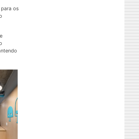
 para os
o
de
o
antendo