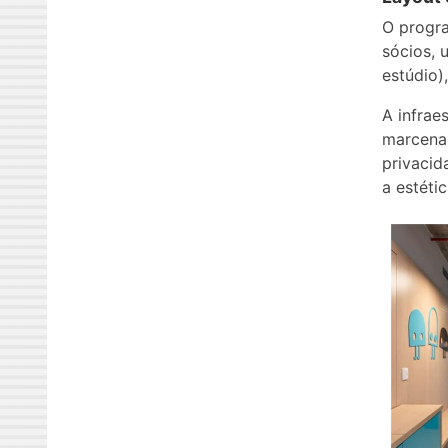
O progra
sócios, 
estúdio)
A infrae
marcenar
privacid
a estétic