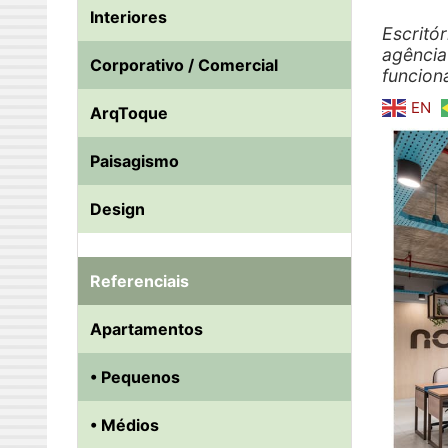
Interiores
Escritór
agência
Corporativo / Comercial
funcion
EN
ArqToque
Paisagismo
Design
Referenciais
Apartamentos
• Pequenos
• Médios