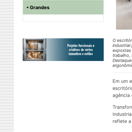
• Grandes
O escritó
industria
expostas 
trabalho, 
Destaques
ergonômic
Em um ed
escritór
agência 
Transfor
industri
reflete 