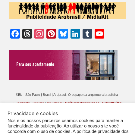
Facebook
Threads
Instagram
Pinterest
Bluesky
LinkedIn
Tumblr
YouTu
Chann
©Biz | São Paulo | Brasil | Arqbrasil: O espaço da arquitetura brasileira |
Expediente
|
Contato
|
Newsletter
/
PolíticaDePrivacidade
/
CONDIÇÕES
GERAIS DE PUBLICAÇÃO (CGP
)
Privacidade e cookies
Nós e os nossos parceiros usamos cookies para manter a
funcinalidade da publicação. Ao utilizar o nosso site você
concorda com o uso de cookies. A política de privacidade dos