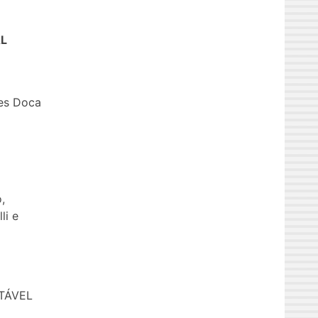
AL
tes Doca
,
li e
TÁVEL