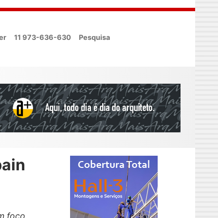
er
11 973-636-630
Pesquisa
bain
m foco