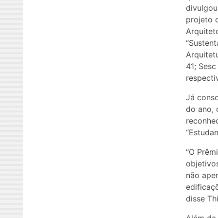
divulgou
projeto 
Arquitet
“Sustent
Arquitet
41; Sesc
respecti
Já conso
do ano, 
reconhec
“Estudan
“O Prêmi
objetivo
não ape
edificaç
disse Th