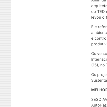
Além da 
arquitet
do TED s
levou o 
Ele refo
ambiente
e contro
produtiv
Os venc
Internac
(15), no
Os proje
Sustentá
MELHOR
SESC AV
Autor(a)