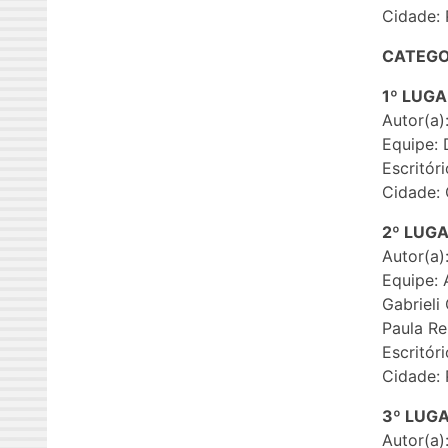
Cidade: 
CATEGO
1º LUG
Autor(a)
Equipe: 
Escritór
Cidade:
2º LUG
Autor(a)
Equipe: 
Gabrieli
Paula Re
Escritóri
Cidade: 
3º LUG
Autor(a)