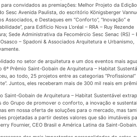
 para convidados as premiações: Melhor Projeto da Edição
do Sesc Avenida Paulista, do escritório Königsberger Vannu
os Associados, e Destaques em “Conforto”, “Inovação” e
abilidade”, para Edifício Nova L’oréal – RRA – Ruy Rezende
ura; Sede Administrativa da Fecomércio Sesc Senac (RS) – 
 Osasco – Spadoni & Associados Arquitetura e Urbanismo,
vamente.
lidado no setor de arquitetura e um dos eventos mais ag
o 6º Prêmio Saint-Gobain de Arquitetura – Habitat Sustentá
eu, ao todo, 25 projetos entre as categorias “Profissional”
te”. Juntos, eles receberam mais de 300 mil reais em prêmi
o Saint-Gobain de Arquitetura – Habitat Sustentável extra
s do Grupo de promover o conforto, a inovação e sustenta
nas em nossa oferta de soluções para o mercado, mas t
ões projetadas a partir destes valores que são imutáveis pa
ierry Fournier, CEO Brasil e América Latina da Saint-Gobain