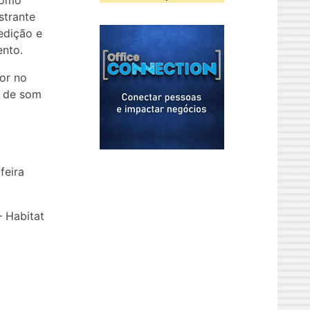
como
strante
edição e
ento.
or no
a de som
feira
– Habitat