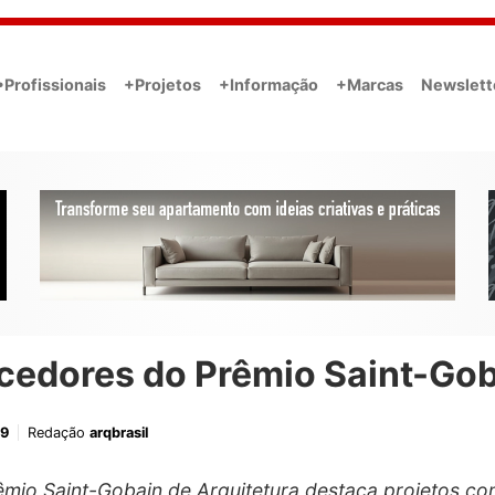
•Profissionais
+Projetos
+Informação
+Marcas
Newslett
cedores do Prêmio Saint-Go
19
Redação
arqbrasil
êmio Saint-Gobain de Arquitetura destaca projetos co