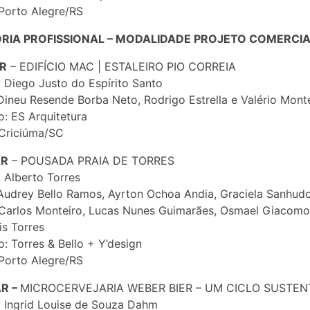
Porto Alegre/RS
RIA PROFISSIONAL – MODALIDADE PROJETO COMERCI
AR
– EDIFÍCIO MAC | ESTALEIRO PIO CORREIA
: Diego Justo do Espírito Santo
Dineu Resende Borba Neto, Rodrigo Estrella e Valério Mon
io: ES Arquitetura
 Criciúma/SC
AR
– POUSADA PRAIA DE TORRES
: Alberto Torres
Audrey Bello Ramos, Ayrton Ochoa Andia, Graciela Sanhudo
 Carlos Monteiro, Lucas Nunes Guimarães, Osmael Giacomol
is Torres
o: Torres & Bello + Y’design
Porto Alegre/RS
AR –
MICROCERVEJARIA WEBER BIER – UM CICLO SUSTEN
: Ingrid Louise de Souza Dahm