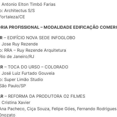
: Antonio Elton Timbó Farias
io: Architectus S/S
Fortaleza/CE
RIA PROFISSIONAL – MODALIDADE EDIFICAÇÃO COMER
AR
– EDIFÍCIO NOVA SEDE INFOGLOBO
: Jose Ruy Rezende
io: RRA – Ruy Rezende Arquitetura
Rio de Janeiro/RJ
AR
– TOCA DO URSO – COLORADO
: José Luiz Furtado Gouveia
io: Super Limão Studio
São Paulo/SP
AR
– REFORMA DA PRODUTORA O2 FILMES
 Cristina Xavier
Ana Pacheco, Ciça Souza, Felipe Góes, Fernando Rodrigues
 Onozato