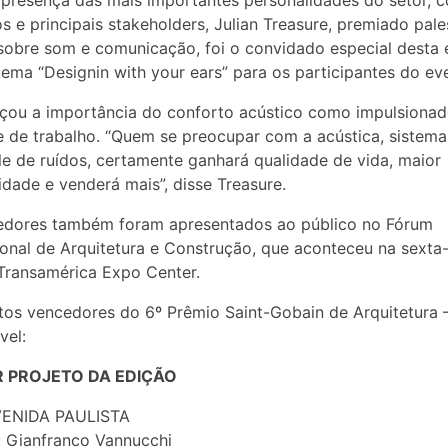
presença das mais importantes personalidades do setor, 
os e principais stakeholders, Julian Treasure, premiado pale
obre som e comunicação, foi o convidado especial desta 
tema “Designin with your ears” para os participantes do ev
rçou a importância do conforto acústico como impulsionad
 de trabalho. “Quem se preocupar com a acústica, sistem
le de ruídos, certamente ganhará qualidade de vida, maior
idade e venderá mais”, disse Treasure.
edores também foram apresentados ao público no Fórum
ional de Arquitetura e Construção, que aconteceu na sexta-
 Transamérica Expo Center.
tos vencedores do 6º Prêmio Saint-Gobain de Arquitetura 
vel:
 PROJETO DA EDIÇÃO
ENIDA PAULISTA
: Gianfranco Vannucchi