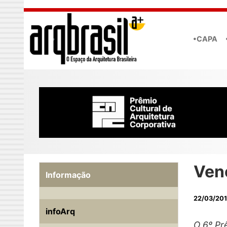
Skip to main content
•CAPA
Ven
Informação
22/03/20
infoArq
O 6º Pr