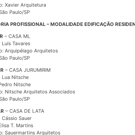
o: Xavier Arquitetura
São Paulo/SP
RIA PROFISSIONAL – MODALIDADE EDIFICAÇÃO RESIDE
AR
– CASA ML
: Luís Tavares
io: Arquipélago Arquitetos
São Paulo/SP
AR
– CASA JURUMIRIM
: Lua Nitsche
Pedro Nitsche
io: Nitsche Arquitetos Associados
São Paulo/SP
AR
– CASA DE LATA
: Cássio Sauer
lisa T. Martins
io: Sauermartins Arquitetos