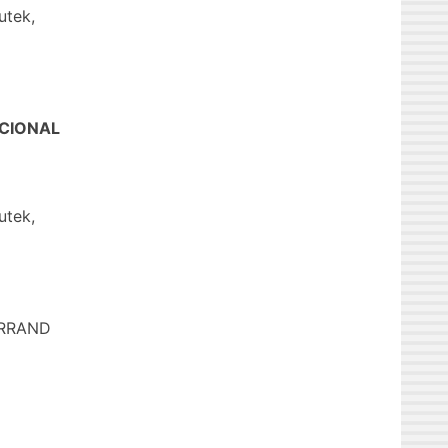
utek,
UCIONAL
utek,
ERRAND