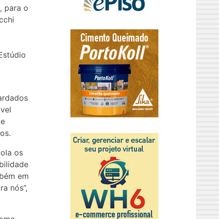
, para o
cchi
Estúdio
uardados
vel
 e
os.
pola os
bilidade
ambém em
ra nós”,
.