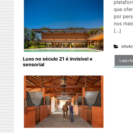
platafor
que ofe
por pers
nos mai
[…]
infoAr
Luxo no século 21 é invisível e
Leia+M
sensorial