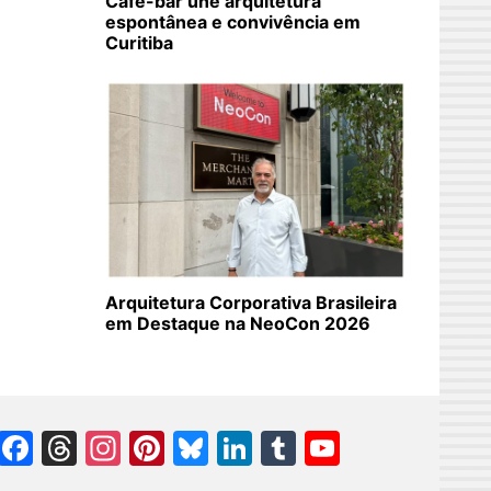
Café-bar une arquitetura
espontânea e convivência em
Curitiba
Arquitetura Corporativa Brasileira
em Destaque na NeoCon 2026
Facebook
Threads
Instagram
Pinterest
Bluesky
LinkedIn
Tumblr
YouTube
Channel