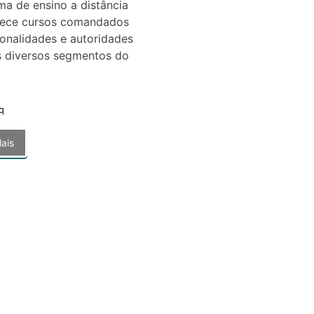
ma de ensino a distância
rece cursos comandados
onalidades e autoridades
s diversos segmentos do
q
ais