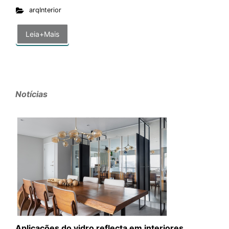
arqInterior
Leia+Mais
Notícias
Aplicações do vidro reflecta em interiores