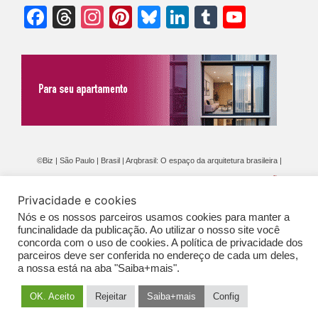
Facebook
Threads
Instagram
Pinterest
Bluesky
LinkedIn
Tumblr
YouTu
Chann
©Biz | São Paulo | Brasil | Arqbrasil: O espaço da arquitetura brasileira |
Expediente
|
Contato
|
Newsletter
/
PolíticaDePrivacidade
/
CONDIÇÕES
Privacidade e cookies
GERAIS DE PUBLICAÇÃO (CGP
)
Nós e os nossos parceiros usamos cookies para manter a
funcinalidade da publicação. Ao utilizar o nosso site você
concorda com o uso de cookies. A política de privacidade dos
parceiros deve ser conferida no endereço de cada um deles,
a nossa está na aba "Saiba+mais".
OK. Aceito
Rejeitar
Saiba+mais
Config