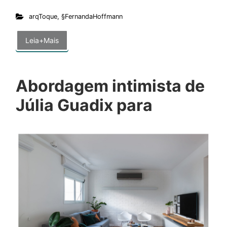
arqToque
,
§FernandaHoffmann
Leia+Mais
Abordagem intimista de
Júlia Guadix para