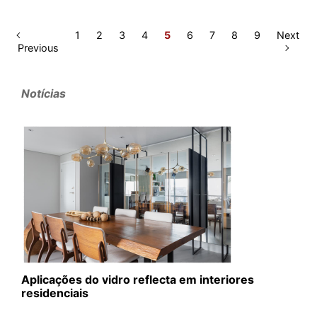
1
2
3
4
5
6
7
8
9
Next
Previous
Notícias
Aplicações do vidro reflecta em interiores
residenciais