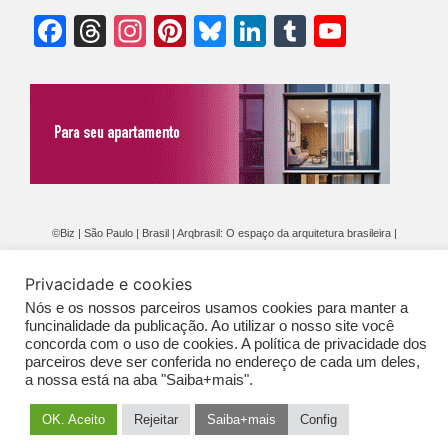
Facebook
Threads
Instagram
Pinterest
Bluesky
LinkedIn
Tumblr
YouTu
Chann
©Biz | São Paulo | Brasil | Arqbrasil: O espaço da arquitetura brasileira |
Expediente
|
Contato
|
Newsletter
/
PolíticaDePrivacidade
/
CONDIÇÕES
Privacidade e cookies
GERAIS DE PUBLICAÇÃO (CGP
)
Nós e os nossos parceiros usamos cookies para manter a
funcinalidade da publicação. Ao utilizar o nosso site você
concorda com o uso de cookies. A política de privacidade dos
parceiros deve ser conferida no endereço de cada um deles,
a nossa está na aba "Saiba+mais".
OK. Aceito
Rejeitar
Saiba+mais
Config