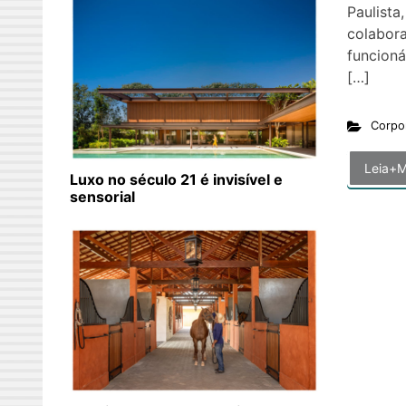
Paulista,
colabor
funcioná
[…]
Corpo
Leia+M
Luxo no século 21 é invisível e
sensorial