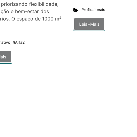
 priorizando flexibilidade,
Profissionais
ação e bem-estar dos
rios. O espaço de 1000 m²
Leia+Mais
rativo
,
§Alfa2
ais