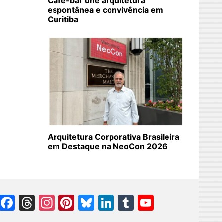
Café-bar une arquitetura
espontânea e convivência em
Curitiba
Arquitetura Corporativa Brasileira
em Destaque na NeoCon 2026
Facebook
Threads
Instagram
Pinterest
Bluesky
LinkedIn
Tumblr
YouTube
Channel