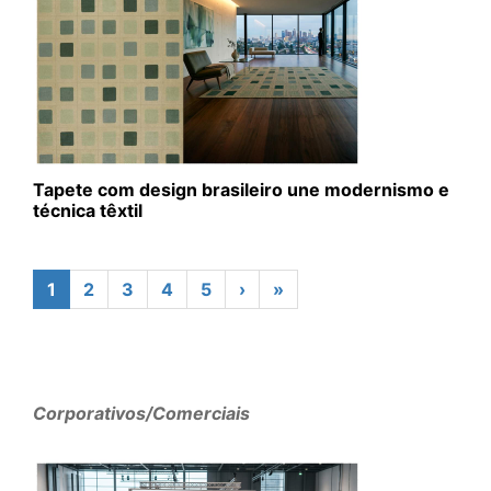
Tapete com design brasileiro une modernismo e
técnica têxtil
1
2
3
4
5
›
»
Corporativos/Comerciais