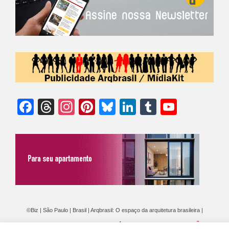
Facebook
Threads
Instagram
Pinterest
Bluesky
LinkedIn
Tumblr
YouTu
Chann
©Biz | São Paulo | Brasil | Arqbrasil: O espaço da arquitetura brasileira |
Expediente
|
Contato
|
Newsletter
/
PolíticaDePrivacidade
/
CONDIÇÕES