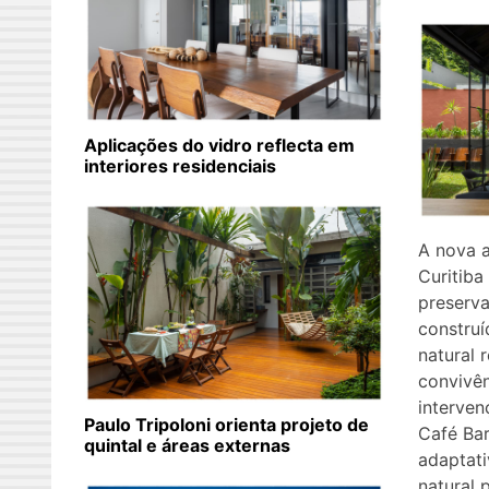
Aplicações do vidro reflecta em
interiores residenciais
A nova a
Curitib
preserv
construí
natural 
convivê
interven
Paulo Tripoloni orienta projeto de
Café Bar
quintal e áreas externas
adaptati
natural 