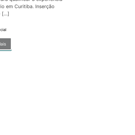
io em Curitiba. Inserção
 […]
cial
ais