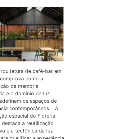
rquitetura de café-bar em
a comprova como a
ação da memória
da e o domínio da luz
redefinem os espaços de
ncia contemporâneos. A
ção espacial do Floreria
 destaca a reutilização
va e a tectônica da luz
para qualificar a experiência