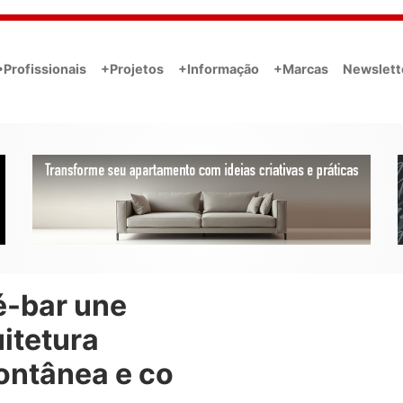
•Profissionais
+Projetos
+Informação
+Marcas
Newslett
é-bar une
itetura
ontânea e co