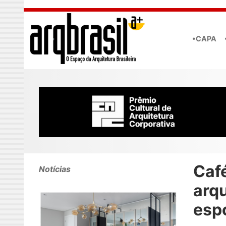
Skip to main content
•CAPA
Caf
Notícias
arqu
esp