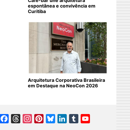
Café-bar une arquitetura
espontânea e convivência em
Curitiba
Arquitetura Corporativa Brasileira
em Destaque na NeoCon 2026
Facebook
Threads
Instagram
Pinterest
Bluesky
LinkedIn
Tumblr
YouTube
Channel