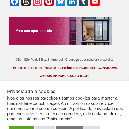
Facebook
Threads
Instagram
Pinterest
Bluesky
LinkedIn
Tumblr
YouTu
Chann
©Biz | São Paulo | Brasil | Arqbrasil: O espaço da arquitetura brasileira |
Expediente
|
Contato
|
Newsletter
/
PolíticaDePrivacidade
/
CONDIÇÕES
GERAIS DE PUBLICAÇÃO (CGP
)
Privacidade e cookies
Nós e os nossos parceiros usamos cookies para manter a
funcinalidade da publicação. Ao utilizar o nosso site você
concorda com o uso de cookies. A política de privacidade dos
parceiros deve ser conferida no endereço de cada um deles,
a nossa está na aba "Saiba+mais".