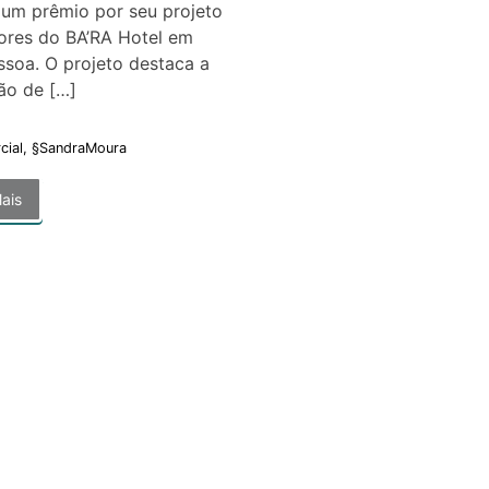
 um prêmio por seu projeto
iores do BA’RA Hotel em
soa. O projeto destaca a
ão de […]
cial
,
§SandraMoura
ais