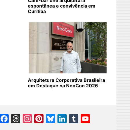
Café-bar une arquitetura
espontânea e convivência em
Curitiba
Arquitetura Corporativa Brasileira
em Destaque na NeoCon 2026
Facebook
Threads
Instagram
Pinterest
Bluesky
LinkedIn
Tumblr
YouTube
Channel