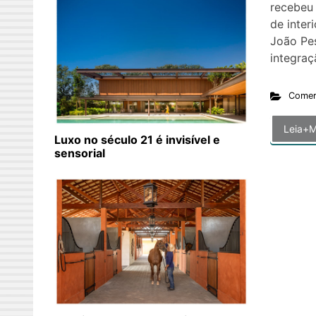
recebeu
de inter
João Pes
integraç
Comer
Leia+M
Luxo no século 21 é invisível e
sensorial