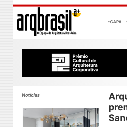
Skip to main content
•CAPA
Arq
Notícias
pre
San