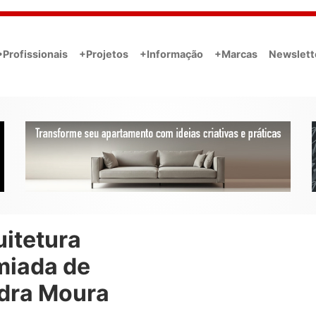
•Profissionais
+Projetos
+Informação
+Marcas
Newslett
uitetura
miada de
dra Moura