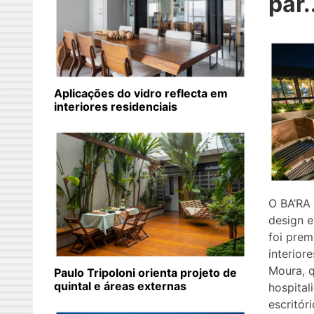
par.
Aplicações do vidro reflecta em
interiores residenciais
O BA’RA
design e
foi prem
interior
Moura, 
Paulo Tripoloni orienta projeto de
quintal e áreas externas
hospital
escritór