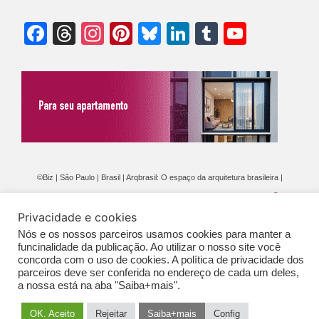
Facebook
Threads
Instagram
Pinterest
Bluesky
LinkedIn
Tumblr
YouTu
Chann
©Biz | São Paulo | Brasil | Arqbrasil: O espaço da arquitetura brasileira |
Expediente
|
Contato
|
Newsletter
/
PolíticaDePrivacidade
/
CONDIÇÕES
Privacidade e cookies
GERAIS DE PUBLICAÇÃO (CGP
)
Nós e os nossos parceiros usamos cookies para manter a
funcinalidade da publicação. Ao utilizar o nosso site você
concorda com o uso de cookies. A política de privacidade dos
parceiros deve ser conferida no endereço de cada um deles,
a nossa está na aba "Saiba+mais".
OK. Aceito
Rejeitar
Saiba+mais
Config