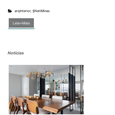
arqInterior
,
§NatiMinas
Leia+Mais
Notícias