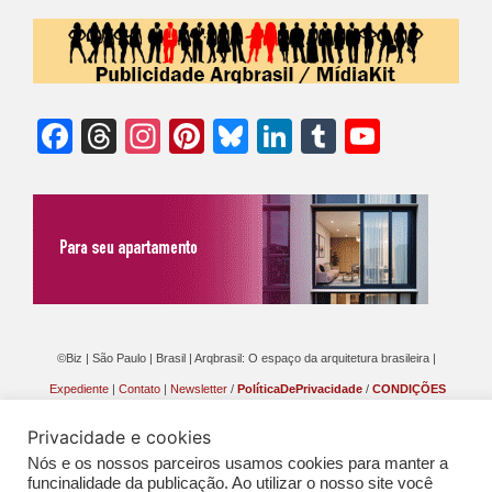
Facebook
Threads
Instagram
Pinterest
Bluesky
LinkedIn
Tumblr
YouTu
Chann
©Biz | São Paulo | Brasil | Arqbrasil: O espaço da arquitetura brasileira |
Expediente
|
Contato
|
Newsletter
/
PolíticaDePrivacidade
/
CONDIÇÕES
GERAIS DE PUBLICAÇÃO (CGP
)
Privacidade e cookies
Nós e os nossos parceiros usamos cookies para manter a
funcinalidade da publicação. Ao utilizar o nosso site você