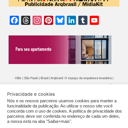
Facebook
Threads
Instagram
Pinterest
Bluesky
LinkedIn
Tumblr
YouTu
Chann
©Biz | São Paulo | Brasil | Arqbrasil: O espaço da arquitetura brasileira |
Expediente
|
Contato
|
Newsletter
/
PolíticaDePrivacidade
/
CONDIÇÕES
Privacidade e cookies
GERAIS DE PUBLICAÇÃO (CGP
)
Nós e os nossos parceiros usamos cookies para manter a
funcinalidade da publicação. Ao utilizar o nosso site você
concorda com o uso de cookies. A política de privacidade dos
parceiros deve ser conferida no endereço de cada um deles,
a nossa está na aba "Saiba+mais".