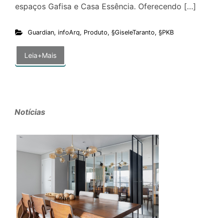
espaços Gafisa e Casa Essência. Oferecendo […]
Guardian
,
infoArq
,
Produto
,
§GiseleTaranto
,
§PKB
Leia+Mais
Notícias