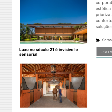
corporat
estética
prioriza
confort
soluçõe
Corpo
Luxo no século 21 é invisível e
Leia+M
sensorial