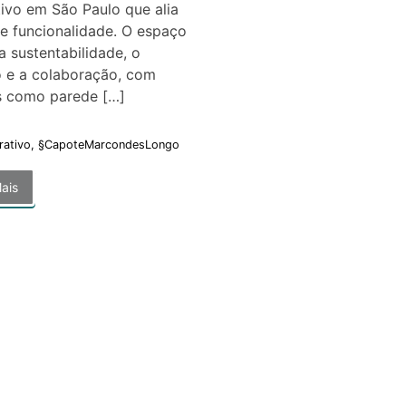
ivo em São Paulo que alia
 e funcionalidade. O espaço
 a sustentabilidade, o
o e a colaboração, com
s como parede […]
rativo
,
§CapoteMarcondesLongo
ais