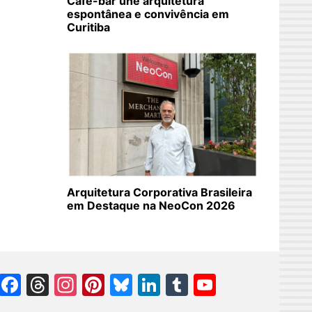
Café-bar une arquitetura
espontânea e convivência em
Curitiba
Arquitetura Corporativa Brasileira
em Destaque na NeoCon 2026
Facebook
Threads
Instagram
Pinterest
Bluesky
LinkedIn
Tumblr
YouTube
Channel