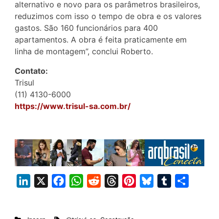
alternativo e novo para os parâmetros brasileiros,
reduzimos com isso o tempo de obra e os valores
gastos. São 160 funcionários para 400
apartamentos. A obra é feita praticamente em
linha de montagem”, conclui Roberto.
Contato:
Trisul
(11) 4130-6000
https://www.trisul-sa.com.br/
L
X
F
W
R
T
P
B
T
S
i
a
h
e
h
i
l
u
h
n
c
a
d
r
n
u
m
a