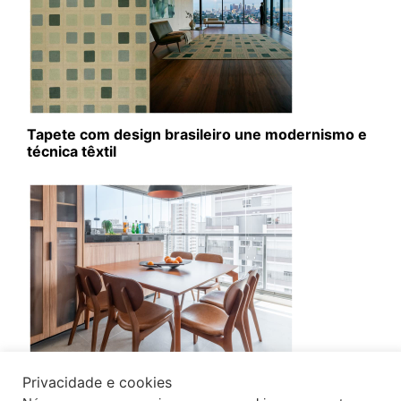
Tapete com design brasileiro une modernismo e
técnica têxtil
Fechamento de sacada exige planejamento
Privacidade e cookies
técnico e aprovação condominial