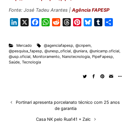
Fonte: José Tadeu Arantes |
Agência FAPESP
L
X
F
W
R
T
P
B
T
S
i
a
h
e
h
i
l
u
h
n
c
a
d
r
n
u
m
a
Mercado
@agenciafapesp
,
@cnpem
,
k
e
t
d
e
t
e
b
r
@pesquisa_fapesp
,
@unesp_oficial
,
@uniara
,
@unicamp.oficial
,
e
b
s
i
a
e
s
l
e
@usp.oficial
,
Monitoramento
,
Nanotecnologia
,
PipeFapesp
,
Saúde
,
Tecnologia
d
o
A
t
d
r
k
r
I
o
p
s
e
y
n
k
p
s
t
Portinari apresenta porcelanato técnico com 25 anos
de garantia
Casa NK pelo Rua141 + Zalc