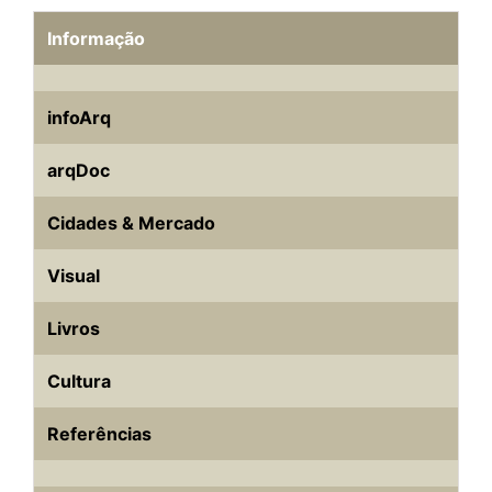
Informação
infoArq
arqDoc
Cidades & Mercado
Visual
Livros
Cultura
Referências