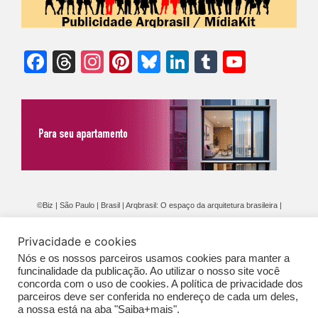
Facebook
Threads
Instagram
Pinterest
Bluesky
LinkedIn
Tumblr
YouTu
Chann
©Biz | São Paulo | Brasil | Arqbrasil: O espaço da arquitetura brasileira |
Expediente
|
Contato
|
Newsletter
/
PolíticaDePrivacidade
/
CONDIÇÕES
Privacidade e cookies
GERAIS DE PUBLICAÇÃO (CGP
)
Nós e os nossos parceiros usamos cookies para manter a
funcinalidade da publicação. Ao utilizar o nosso site você
concorda com o uso de cookies. A política de privacidade dos
parceiros deve ser conferida no endereço de cada um deles,
a nossa está na aba "Saiba+mais".