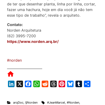
de ter que desenhar planta, linha por linha, cortar,
fazer uma hachura, hoje em dia você já não tem
esse tipo de trabalho”, revela o arquiteto.
Contato:
Norden Arquitetura
(62) 3995-7200
https://www.norden.arq.br/
#norden
L
X
F
W
R
T
P
B
T
S
i
a
h
e
h
i
l
u
h
n
c
a
d
r
n
u
m
a
arqDoc
,
§Norden
#JeanMarcel
,
#Norden
,
k
e
t
d
e
t
e
b
r