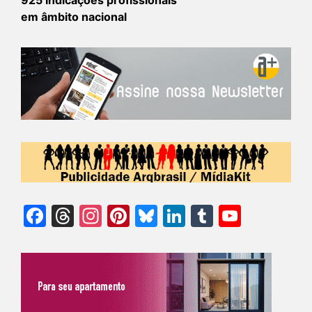
925 Indicações profissionais
em âmbito nacional
Facebook
Threads
Instagram
Pinterest
Bluesky
LinkedIn
Tumblr
YouTu
Chann