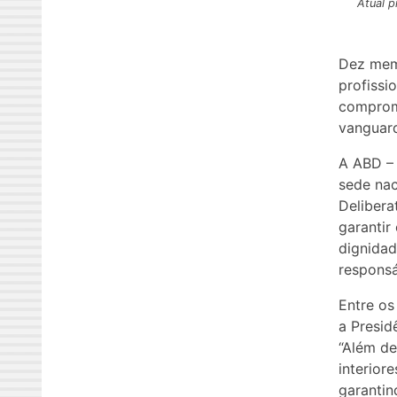
Atual p
Dez mem
profissi
compromi
vanguard
A ABD – 
sede nac
Delibera
garantir
dignidad
responsá
Entre os
a Presid
“Além de
interior
garantin