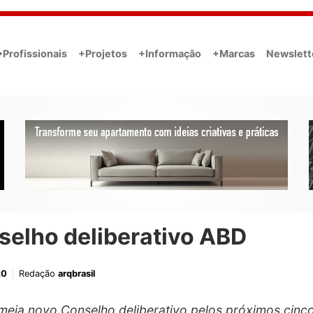
•Profissionais
+Projetos
+Informação
+Marcas
Newslett
selho deliberativo ABD
20
Redação
arqbrasil
eia novo Conselho deliberativo pelos próximos cinc