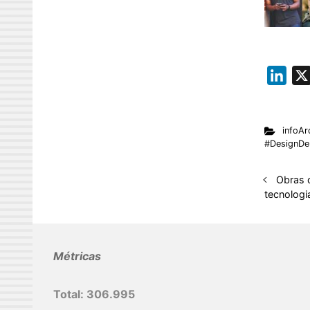
L
i
n
infoAr
k
#DesignDeI
e
d
Obras 
I
tecnologi
n
Métricas
Total:
306.995