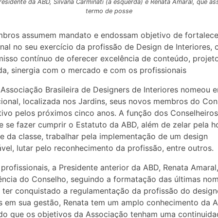
residente da ABD, Silvana Carminati (à esquerda) e Renata Amaral, que as
termo de posse
bros assumem mandato e endossam objetivo de fortalece
onal no seu exercício da profissão de Design de Interiores,
sso contínuo de oferecer excelência de conteúdo, projet
a, sinergia com o mercado e com os profissionais
Associação Brasileira de Designers de Interiores nomeou 
ional, localizada nos Jardins, seus novos membros do Con
tivo pelos próximos cinco anos. A função dos Conselheiros
 e se fazer cumprir o Estatuto da ABD, além de zelar pela h
e da classe, trabalhar pela implementação de um design
vel, lutar pelo reconhecimento da profissão, entre outros.
 profissionais, a Presidente anterior da ABD, Renata Amara
ência do Conselho, seguindo a formatação das últimas no
 ter conquistado a regulamentação da profissão do design
es em sua gestão, Renata tem um amplo conhecimento da 
do que os objetivos da Associação tenham uma continuid