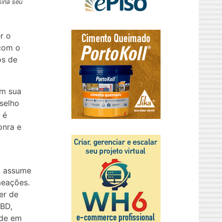
sina seu
r o
 com o
os de
em sua
selho
 é
onra e
l, assume
meações.
er de
ABD,
ade em