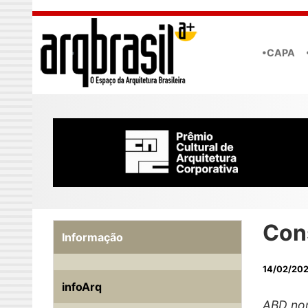
Skip to main content
•CAPA
Con
Informação
14/02/20
infoArq
ABD nom