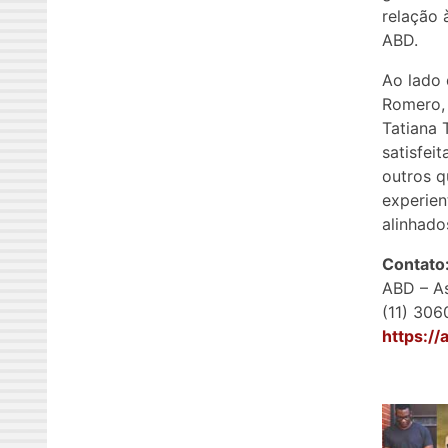
relação 
ABD.
Ao lado 
Romero, 
Tatiana 
satisfei
outros q
experien
alinhado
Contato
ABD – As
(11) 30
https://