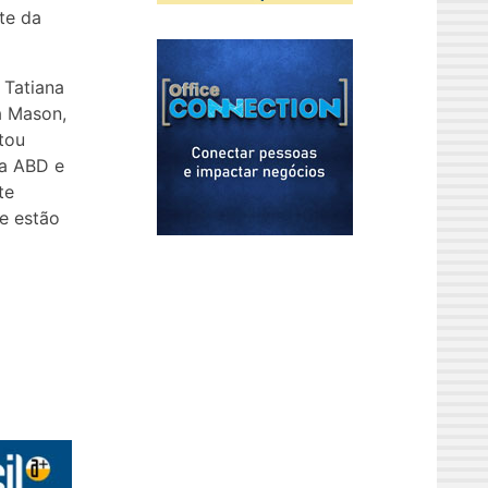
nte da
 Tatiana
a Mason,
tou
na ABD e
te
e estão