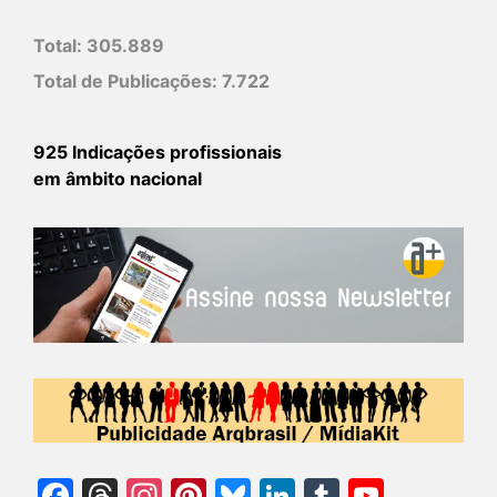
Total:
305.889
Total de Publicações:
7.722
925 Indicações profissionais
em âmbito nacional
Facebook
Threads
Instagram
Pinterest
Bluesky
LinkedIn
Tumblr
YouTu