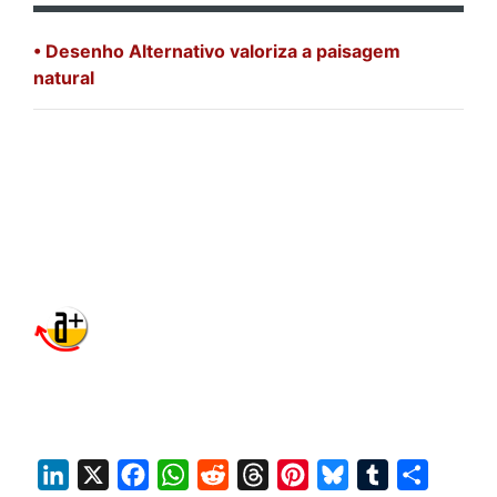
• Desenho Alternativo valoriza a paisagem
natural
L
X
F
W
R
T
P
B
T
S