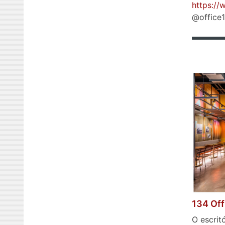
https://
@office
134 Off
O escrit