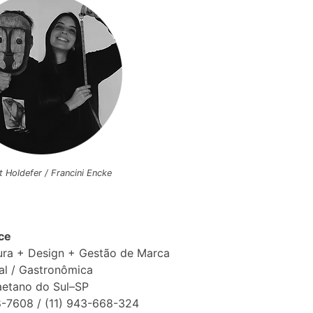
t Holdefer / Francini Encke
ce
ura + Design + Gestão de Marca
al / Gastronômica
aetano do Sul–SP
8-7608 / (11) 943-668-324