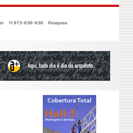
er
11 973-636-630
Pesquisa