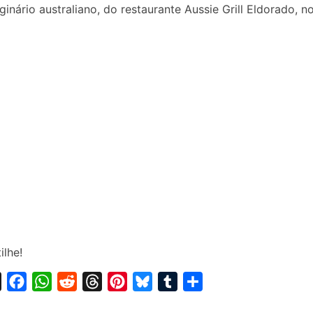
inário australiano, do restaurante Aussie Grill Eldorado, no 
lhe!
X
F
W
R
T
P
B
T
S
a
h
e
h
i
l
u
h