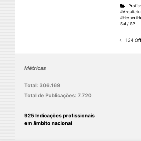
n
Profis
k
#Arquitetur
#HerbertHo
e
Sul / SP
d
I
134 Off
n
Métricas
Total:
306.169
Total de Publicações:
7.720
925 Indicações profissionais
em âmbito nacional