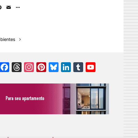
bientes
Facebook
Threads
Instagram
Pinterest
Bluesky
LinkedIn
Tumblr
YouTube
Channel