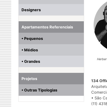
Designers
Apartamentos Referenciais
• Pequenos
• Médios
Herber
• Grandes
Projetos
134 Offi
Arquitet
• Outras Tipologias
Comerci
• São C
(11) 431