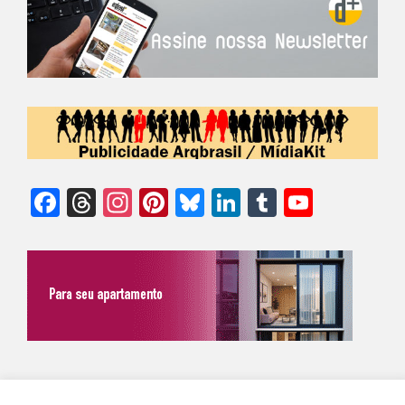
Facebook
Threads
Instagram
Pinterest
Bluesky
LinkedIn
Tumblr
YouTu
Chann
©Biz | São Paulo | Brasil | Arqbrasil: O espaço da arquitetura brasileira |