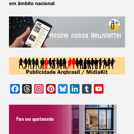
em âmbito nacional
Facebook
Threads
Instagram
Pinterest
Bluesky
LinkedIn
Tumblr
YouTu
Chann