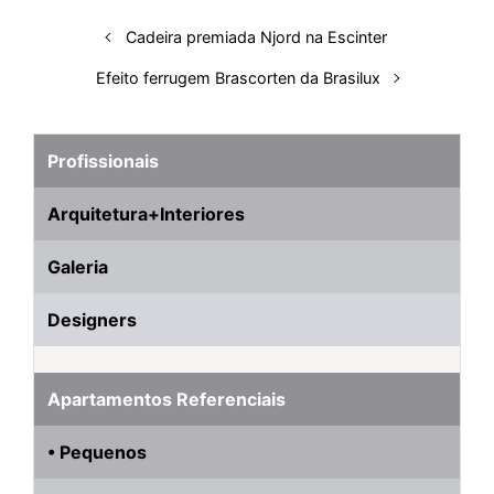
t
Cadeira premiada Njord na Escinter
Efeito ferrugem Brascorten da Brasilux
Profissionais
Arquitetura+Interiores
Galeria
Designers
Apartamentos Referenciais
• Pequenos