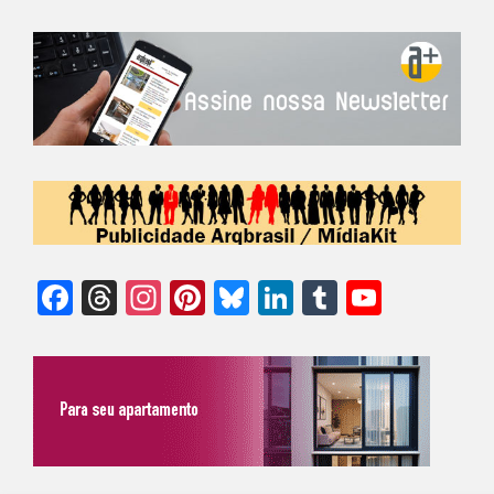
Facebook
Threads
Instagram
Pinterest
Bluesky
LinkedIn
Tumblr
YouTu
Chann