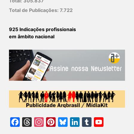
Total:
305.837
Total de Publicações:
7.722
925 Indicações profissionais
em âmbito nacional
Facebook
Threads
Instagram
Pinterest
Bluesky
LinkedIn
Tumblr
YouTu
Chann