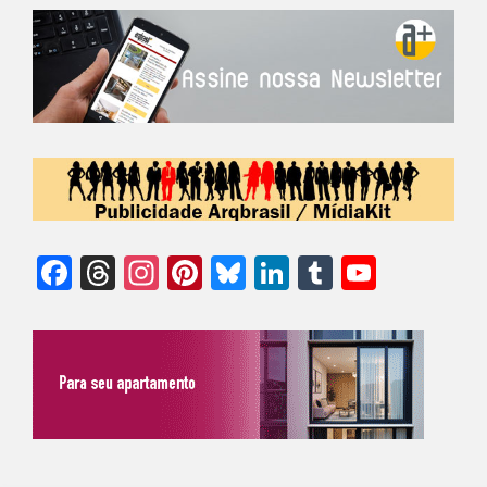
Facebook
Threads
Instagram
Pinterest
Bluesky
LinkedIn
Tumblr
YouTu
Chann