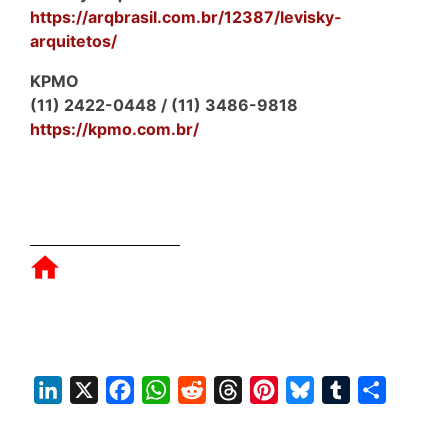
https://arqbrasil.com.br/12387/levisky-
arquitetos/
KPMO
(11) 2422-0448 / (11) 3486-9818
https://kpmo.com.br/
L
X
F
W
R
T
P
B
T
S
i
a
h
e
h
i
l
u
h
n
c
a
d
r
n
u
m
a